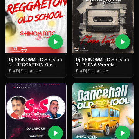
play_arrow
play_arrow
Dj SHiNOMATIC Session
Dj SHINOMATIC Session
2 - REGGAETON Old
1 - PLENA Variada
School
Por Dj Shinomatic
Por Dj Shinomatic
play_arrow
play_arrow