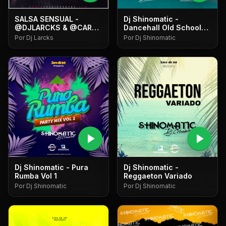
SALSA SENSUAL -
Dj Shinomatic -
@DJLARCKS & @CAR
Dancehall Old School
FASHION PTY
Vol 1
Por Dj Larcks
Por Dj Shinomatic
play_arrow
play_arrow
Dj Shinomatic - Pura
Dj Shinomatic -
Rumba Vol 1
Reggaeton Variado
Por Dj Shinomatic
Por Dj Shinomatic