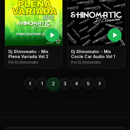
play_arrow
play_arrow
Dj Shinomatic - Mix
Dj Shinomatic - Mix
Plena Variada Vol 2
Cocle Car Audio Vol 1
Por Dj Shinomatic
Por Dj Shinomatic
chevron_left
chevron_right
1
2
3
4
5