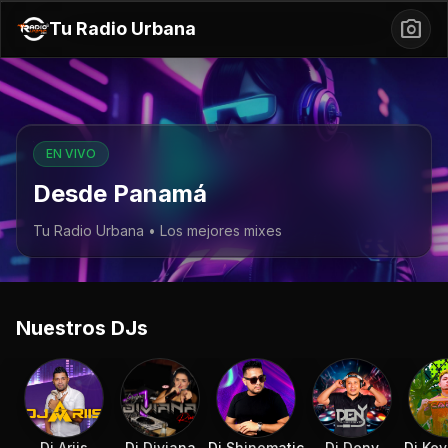
photo_camera
Tu Radio Urbana
EN VIVO
Desde Panamá
Tu Radio Urbana • Los mejores mixes
Nuestros DJs
Dj Ariis
Dj Diviana
Dj Shinomatic
Dj Deny
Dj Kev