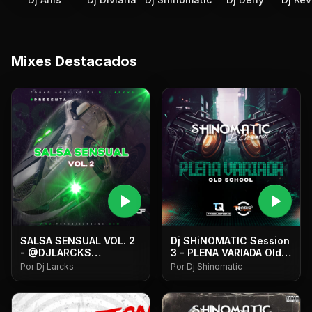
Mixes Destacados
play_arrow
play_arrow
SALSA SENSUAL VOL. 2
Dj SHiNOMATIC Session
- @DJLARCKS
3 - PLENA VARIADA Old
@CARFASHIONPTY
School
Por Dj Larcks
Por Dj Shinomatic