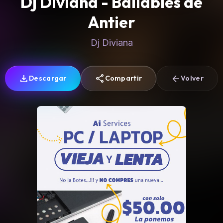
Dj Diviana - Bailables de
Antier
Dj Diviana
download
share
arrow_back
Descargar
Compartir
Volver